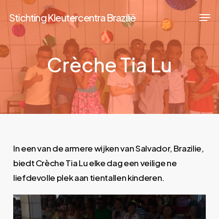
Skip
Men
Stichting Kleutercentra Brazilië
to
Close
main
Menu
content
Crèche Tia Lu
In een van de armere wijken van Salvador, Brazilie,
biedt Crèche Tia Lu elke dag een veilige ne
liefdevolle plek aan tientallen kinderen.